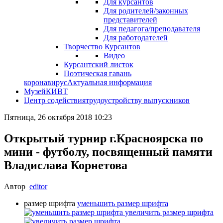
Для курсантов
Для родителей/законных
представителей
Для педагога/преподавателя
Для работодателей
Творчество Курсантов
Видео
Курсантский листок
Поэтическая гавань
коронавирус
Актуальная информация
Музей
КИВТ
Центр содействия
трудоустройству выпускников
Пятница, 26 октября 2018 10:23
Открытый турнир г.Красноярска по
мини - футболу, посвященный памяти
Владислава Корнетова
Автор
editor
размер шрифта
уменьшить размер шрифта
увеличить размер шрифта