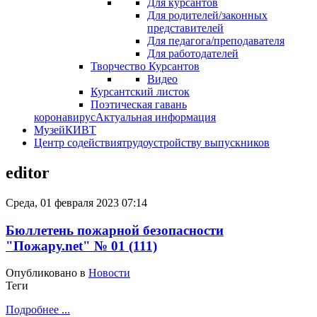
Для курсантов
Для родителей/законных
представителей
Для педагога/преподавателя
Для работодателей
Творчество Курсантов
Видео
Курсантский листок
Поэтическая гавань
коронавирус
Актуальная информация
Музей
КИВТ
Центр содействия
трудоустройству выпускников
editor
Среда, 01 февраля 2023 07:14
Бюллетень пожарной безопасности
"Пожару.net" № 01 (111)
Опубликовано в
Новости
Теги
Подробнее ...