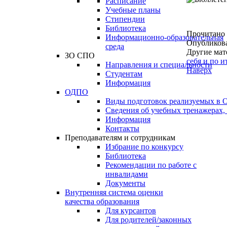
Расписание
Учебные планы
Стипендии
Библиотека
Прочитано
Информационно-образовательная
Опубликов
среда
Другие мат
ЗО СПО
себя и по 
Направления и специальности
Наверх
Студентам
Информация
ОДПО
Виды подготовок реализуемых в
Сведения об учебных тренажерах,
Информация
Контакты
Преподавателям и сотрудникам
Избрание по конкурсу
Библиотека
Рекомендации по работе с
инвалидами
Документы
Внутренняя система оценки
качества образования
Для курсантов
Для родителей/законных