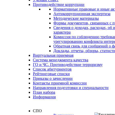
Противодействие коррупции
Нормативные правовые и иные ак
Антикоррупционная экспертиза
Методические материалы
Формы документов, связанных с п
Сведения о доходах, расходах, об
характера
Комиссия по соблюдению требова
урегулированию конфликта интер
Обратная связь для сообщений о 
Доклады, отчеты, обзоры, статис
Виртуальная приемная
Система менеджмента качества
ГО и ЧС. Противодействие терроризму
Список абитуриентов
Рейтинговые списки
Приказы о зачислении
Контакты приемной комиссии
Направления подготовки и специальности
План набора
Информация
СПО