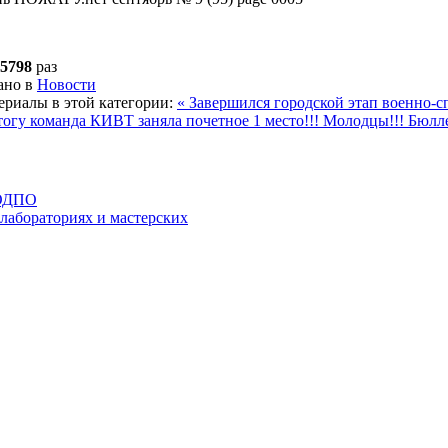
5798
раз
ано в
Новости
ериалы в этой категории:
« Завершился городской этап военно-
итогу команда КИВТ заняла почетное 1 место!!! Молодцы!!!
Бюлле
 ОДПО
 лабораториях и мастерских