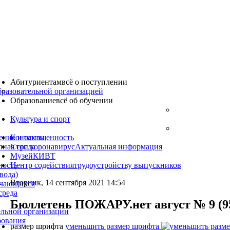
Абитуриентам
всё о поступлении
бразовательной организацией
Образование
всё об обучении
Культура
и спорт
ение и оснащенность
Контакты
пная среда
Стоп коронавирус
Актуальная информация
Музей
КИВТ
ность
Центр содействия
трудоустройству выпускников
вода)
Вторник, 14 сентября 2021 14:54
учающихся
среда
Бюллетень ПОЖАРУ.нет август № 9 (9
ельной организации
бования
размер шрифта
уменьшить размер шрифта