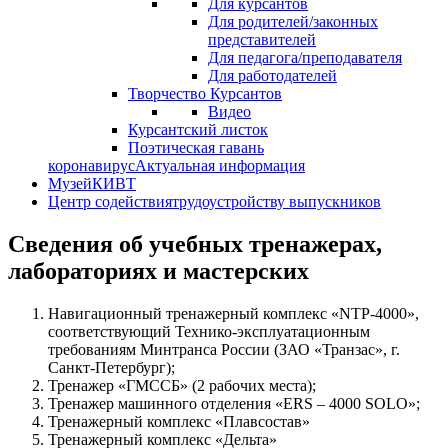
Для курсантов
Для родителей/законных
представителей
Для педагога/преподавателя
Для работодателей
Творчество Курсантов
Видео
Курсантский листок
Поэтическая гавань
коронавирус
Актуальная информация
Музей
КИВТ
Центр содействия
трудоустройству выпускников
Сведения об учебных тренажерах,
лабораториях и мастерских
Навигационный тренажерный комплекс «NTP-4000»,
соответствующий Технико-эксплуатационным
требованиям Минтранса России (ЗАО «Транзас», г.
Санкт-Петербург);
Тренажер «ГМССБ» (2 рабочих места);
Тренажер машинного отделения «ERS – 4000 SOLO»;
Тренажерный комплекс «Плавсостав»
Тренажерный комплекс «Дельта»