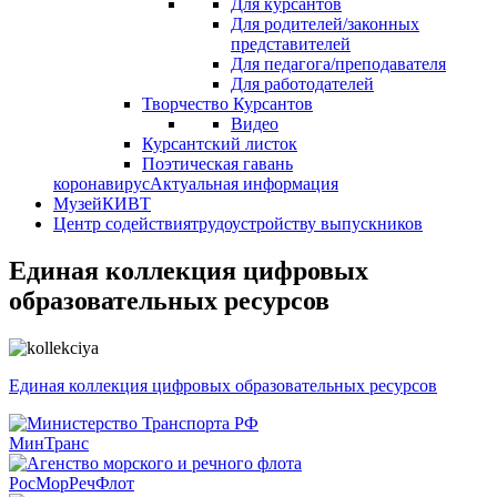
Для курсантов
Для родителей/законных
представителей
Для педагога/преподавателя
Для работодателей
Творчество Курсантов
Видео
Курсантский листок
Поэтическая гавань
коронавирус
Актуальная информация
Музей
КИВТ
Центр содействия
трудоустройству выпускников
Единая коллекция цифровых
образовательных ресурсов
Единая коллекция цифровых образовательных ресурсов
МинТранс
РосМорРечФлот