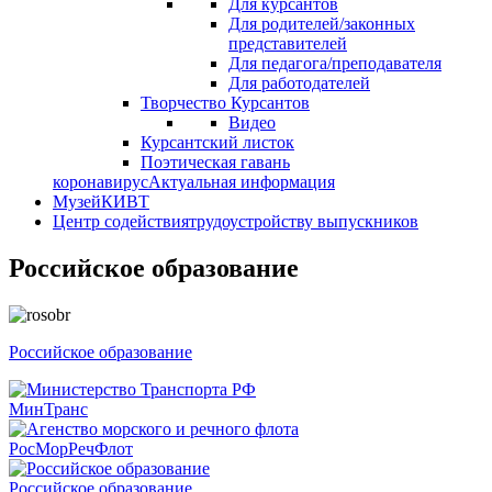
Для курсантов
Для родителей/законных
представителей
Для педагога/преподавателя
Для работодателей
Творчество Курсантов
Видео
Курсантский листок
Поэтическая гавань
коронавирус
Актуальная информация
Музей
КИВТ
Центр содействия
трудоустройству выпускников
Российское образование
Российское образование
МинТранс
РосМорРечФлот
Российское образование