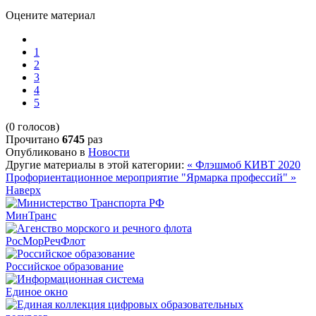
Оцените материал
1
2
3
4
5
(0 голосов)
Прочитано
6745
раз
Опубликовано в
Новости
Другие материалы в этой категории:
« Флэшмоб КИВТ 2020
Профориентационное мероприятие "Ярмарка профессий" »
Наверх
МинТранс
РосМорРечФлот
Российское образование
Единое окно