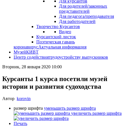
Для курсантов
Для родителей/законных
представителей
Для педагога/преподавателя
Для работодателей
Творчество Курсантов
Видео
Курсантский листок
Поэтическая гавань
коронавирус
Актуальная информация
Музей
КИВТ
Центр содействия
трудоустройству выпускников
Вторник, 28 января 2020 10:00
Курсанты 1 курса посетили музей
истории и развития судоходства
Автор
korovin
размер шрифта
уменьшить размер шрифта
увеличить размер шрифта
Печать