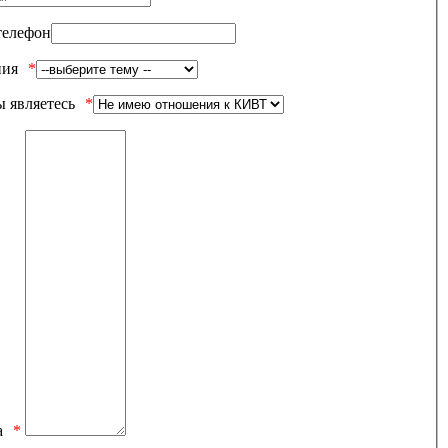
телефон
ния
 являетесь
а