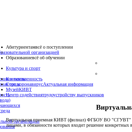
Абитуриентам
всё о поступлении
бразовательной организацией
Образование
всё об обучении
Культура
и спорт
ение и оснащенность
Контакты
пная среда
Стоп коронавирус
Актуальная информация
Музей
КИВТ
ность
Центр содействия
трудоустройству выпускников
вода)
учающихся
Виртуальн
среда
Виртуальная приемная КИВТ (филиал) ФГБОУ ВО "СГУВТ" и
ельной организации
лицами, в обязанности которых входит решение конкретных 
бования