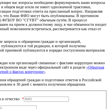
есующие вас вопросы необходимо формулировать ваши вопросы
н в общем виде и/или не имеет однозначной трактовки,
изации подготовки ответа на присланный вопрос. Направляя
то, что Ваши ФИО могут быть опубликованы. В противном
иал) ФГБОУ ВО "СГУВТ" обычным путём. В процеcсе
ашен на прием к должностному лицу, в чьи обязанности входит
нный нежеланием встречаться, рассматривается как отказ от
е запросы и обращения граждан и организаций,
 публикуются в той редакции, в которой получены
ной приемной публикуются в порядке поступления материалов
ждан или организаций связанные с фактами коррупции можно
лектронном виде через официальный сайт в разделе
«Обратная
щений о фактах коррупции»
.
ния обращений граждан и подготовки ответов в Российской
новлен в 30 дней с момента получения обращения.
 и отчество