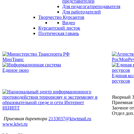
представителей
Для педагога/преподавателя
Для работодателей
Творчество Курсантов
Видео
Курсантский листок
Поэтическая гавань
МинТранс
РосМорРе
Единое окно
Единая ко
ресурсов
Якорный 
Приемная к
Заочное от
НЦИПТ
Отдел доп.
Приемная директора
2133037@kiwtmail.ru
www.kiwt.ru